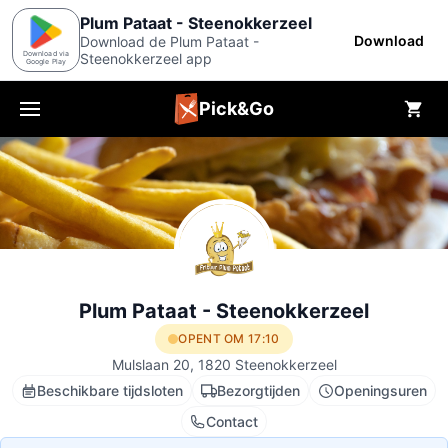
Plum Pataat - Steenokkerzeel
Download
Download de Plum Pataat -
Download via
Steenokkerzeel app
Google Play
Pick&Go
Menu
Plum Pataat - Steenokkerzeel
OPENT OM 17:10
Mulslaan 20, 1820 Steenokkerzeel
Beschikbare tijdsloten
Bezorgtijden
Openingsuren
Contact